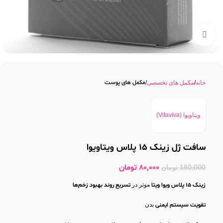
بزرگنمایی تصویر
مکمل های پوست
خانه
مکمل های تخصصی
ویتاویوا (Vitaviva)
سافت ژل زینک 15 پلاس ویتاویوا
80,000
تومان
180,000
تومان
زینک ۱۵ پلاس ویوا ویتا
موثر در
تسریع روند بهبود زخم‌ها
تقویت سیستم ایمنی
بدن