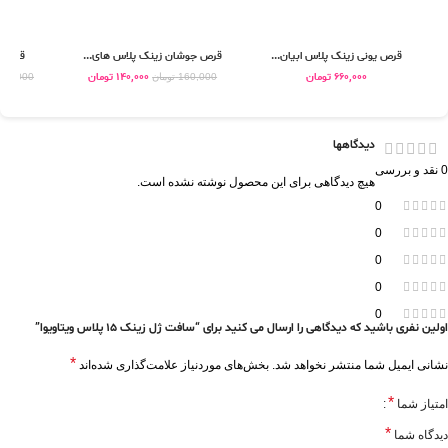
قرص یونی زینک پلاس ابیان...
قرص جوشان زینک پلاس های...
قرص ز
660,000
تومان
140,000
تومان
160,000
تومان
330,000
دیدگاهها
0 نقد و بررسی
هیچ دیدگاهی برای این محصول نوشته نشده است.
0
0
0
0
0
اولین نفری باشید که دیدگاهی را ارسال می کنید برای “سافت ژل زینک 15 پلاس ویتاویوا”
*
نشانی ایمیل شما منتشر نخواهد شد.
بخش‌های موردنیاز علامت‌گذاری شده‌اند
*
امتیاز شما
*
دیدگاه شما