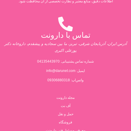
اطلاعات دقیق، منابع معتبر و نظارت تخصصی از آن محافظت شود.
تماس با دارونت
آدرس:ایران، آذربایجان شرقی، تبریز، ما بین سجادیه و پیشقدم، داروخانه دکتر
پورعلی اکبری
شماره تماس پشتیبانی:
04135443970
ایمیل:
info@darunet.com
واتس‌اپ: 09306880318
مجله دارونت
آف نت
حمل و نقل
فروشگاه
معرفی مسئول فنی دارونت