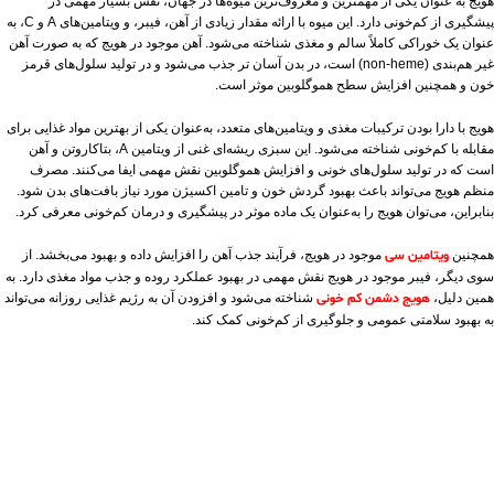
هویج به عنوان یکی از مهمترین و معروف‌ترین میوه‌ها در جهان، نقش بسیار مهمی در
پیشگیری از کم‌خونی دارد. این میوه با ارائه مقدار زیادی از آهن، فیبر، و ویتامین‌های A و C، به
عنوان یک خوراکی کاملاً سالم و مغذی شناخته می‌شود. آهن موجود در هویج که به صورت آهن
غیر هم‌بندی (non-heme) است، در بدن آسان تر جذب می‌شود و در تولید سلول‌های قرمز
خون و همچنین افزایش سطح هموگلوبین موثر است.
هویج با دارا بودن ترکیبات مغذی و ویتامین‌های متعدد، به‌عنوان یکی از بهترین مواد غذایی برای
مقابله با کم‌خونی شناخته می‌شود. این سبزی ریشه‌ای غنی از ویتامین A، بتاکاروتن و آهن
است که در تولید سلول‌های خونی و افزایش هموگلوبین نقش مهمی ایفا می‌کنند. مصرف
منظم هویج می‌تواند باعث بهبود گردش خون و تامین اکسیژن مورد نیاز بافت‌های بدن شود.
بنابراین، می‌توان هویج را به‌عنوان یک ماده موثر در پیشگیری و درمان کم‌خونی معرفی کرد.
همچنین
ویتامین سی
موجود در هویج، فرآیند جذب آهن را افزایش داده و بهبود می‌بخشد. از
سوی دیگر، فیبر موجود در هویج نقش مهمی در بهبود عملکرد روده و جذب مواد مغذی دارد. به
همین دلیل،
هویج دشمن کم خونی
شناخته می‌شود و افزودن آن به رژیم غذایی روزانه می‌تواند
به بهبود سلامتی عمومی و جلوگیری از کم‌خونی کمک کند.