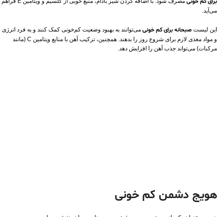
برای کم خونی
مصرف شود. با اضافه کردن شیر بادام، منبع خوبی از کلسیم و ویتامین E فراهم
می‌آید.
این لیست
صبحانه برای کم خونی
می‌توانند به بهبود وضعیت کم‌خونی کمک کنند و به فرد انرژی
و مواد مغذی لازم برای شروع روز را بدهند. همچنین، ترکیب آهن با منابع ویتامین C (مانند
مرکبات) می‌تواند جذب آهن را افزایش دهد.
هویج دشمن کم خونی