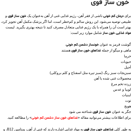
خون ساز قوی
برای
درمان کم خونی
ناشی از فقر آهن، رژیم غذایی غنی از آهن به‌عنوان یک
خون ساز قوی
و
طبیعی توصیه می‌شود. این روش سالم و کم‌خطر است، اما اگر پزشک مکمل آهن تجویز کرد،
بهتر است آن را همراه با یک رژیم غذایی متعادل مصرف کنید تا نتیجه بهتری بگیرید. لیست
مواد غذایی خون ساز
شامل موارد زیر است:
گوشت قرمز به عنوان
خونساز دشمن کم خونی
ماهی و میگو از جمله
غذاهای خون ساز قوی
هستند
خرما
حبوبات
آجیل
سبزیجات سبز رنگ (سبز تیره مثل اسفناج و کلم بروکلی)
محصولات غنی شده با آهن
زرده تخم مرغ
لوبیا و عدس
لبنیات
توت
هویج
جگر به عنوان
خون ساز قوی
شناخته می شود
برای اطلاعات بیشتر می‌توانید مقاله «
غذاهای خون ساز دشمن کم خونی
» را مطالعه کنید.
به طور کلی
غذاهای خون ساز قوی
به مواد غذایی اشاره دارند که غنی از آهن، ویتامین B12، و