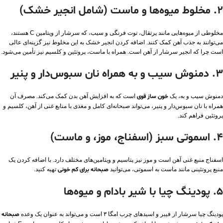
2. مخلوط میوه‌ها و ماست (شامل انجیر خشک)
مخلوطی از میوه‌هایی مانند پرتقال، توت فرنگی و سیب، که سرشار از ویتامین C هستند،
می‌توانند به جذب آهن کمک کنند. اضافه کردن انجیر خشک به این مخلوط نیز گزینه‌ای عالی
است چرا که انجیر سرشار از آهن است. همراه با ماست، پروتئین و کلسیم نیز تأمین می‌شود.
3. دمنوش سیب و به همراه نان سبوس‌دار و پنیر
دمنوش سیب و به، یک
خون ساز قوی
است که به افزایش آهن بدن کمک می‌کند. مصرف آن
همراه با نان سبوس‌دار و پنیر، می‌تواند صبحانه‌ای کامل و مغذی با منابع غنی از آهن، کلسیم و
پروتئین فراهم کند.
4. اسموتی سبز (اسفناج، موز، و ماست)
اسفناج منبع غنی آهن است و موز نیز پتاسیم و ویتامین‌های مختلف دارد. با اضافه کردن یک
منبع پروتئینی مانند ماست به اسموتی، می‌توانید
صبحانه برای کم خونی
تهیه کنید.
5. پودینگ چیا با شیر بادام و میوه‌ها
پودینگ چیا سرشار از فیبر و اسیدهای چرب امگا ۳ است و می‌تواند به عنوان یک وعده
صبحانه