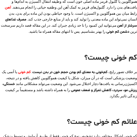
هموگلوبین یا گلبول قرمز ماده اصلی خون است که وظیفه انتقال اکسیژن به اندام‌ها و
بافت‌های بدن را دارد. گلبول‌های قرمز به کمک آهن این وظفیه حیاتی را انجام می‌دهند.
آهن
رابط میان بین هموگلوبین و اکسیژن است. با وجود حیاطی بودن این ماده برای بدن، بدن
انسان نمی‌تواند این ماده معدنی را تولید کند و باید از منابع خارجی جذب کند.
مصرف غذاهای
سرشار از آهن
می‌توانید این کمبود را تا حد زیادی جبران کند. در این مقاله قصد داریم سرسخت
ترین
دشمن کم خونی
را بهتر بشناسیم. پس تا انتهای مقاله همراه ما باشید.
کم خونی چیست؟
بر خلاف تصور رایج،
کم‌خونی به معنای کم بودن حجم خون در بدن نیست
.
کم خونی
یا آنمی یک
وضعیت پزشکی است که در آن میزان، شکل یا کیفیت هموگلوبین کاهش یافته و در نتیجه،
اکسیژن‌رسانی به بافت‌ها دچار اختلال می‌شود. این وضعیت می‌تواند مشکلاتی مانند
خستگی،
ریزش مو، سردرد، کاهش تمرکز و ضعف عمومی
را به همراه داشته باشد و مستقیماً بر کیفیت
زندگی تاثیر بگذارد.
علائم کم خونی چیست؟
کم خونی اشکال مختلفی دارد تشخیص نوع کم خونی فقط از طریق آزمایش و توسط پزشک