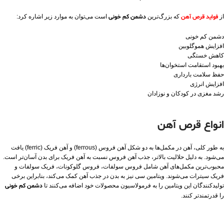
از
فواید قرص آهن
که بزرگ‌ترین
دشمن کم خونی
است می‌توان به موارد زیر اشاره کرد:
دشمن کم خونی
افزایش هموگلوبین
کاهش خستگی
بهبود استقامت استخوان‌ها
حفظ سلامت بارداری
افزایش انرژی
رشد مغزی در کودکان و نوزادان
انواع قرص آهن
به طور کلی، آهن در مکمل‌ها به دو شکل آهن فروس (ferrous) و آهن فریک (ferric) یافت
می‌شود. به دلیل حلالیت بالاتر، جذب آهن فروس نسبت به آهن فریک برای بدن آسان‌تر است.
محبوب‌ترین مکمل‌های آهن شامل فروس سولفات، فروس گلوکونات، فریک سولفات و
فریک سیترات می‌شوند. ویتامین سی نیز به بدن در جذب آهن کمک می‌کند، بنابراین برخی
تولیدکنندگان این ویتامین را به فرمولاسیون محصولات خود اضافه می‌کنند تا
دشمن کم خونی
را قدرتمندتر کنند.