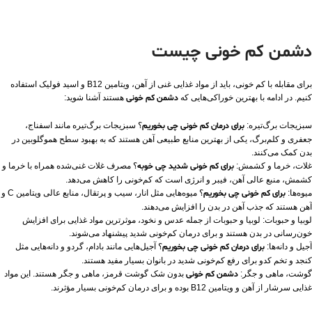
دشمن کم خونی چیست
برای مقابله با کم‌ خونی، باید از مواد غذایی غنی از آهن، ویتامین B12 و اسید فولیک استفاده
کنیم. در ادامه با بهترین خوراکی‌هایی که
دشمن کم خونی
هستند آشنا شوید:
سبزیجات برگ‌تیره:
برای درمان کم خونی چی بخوریم
؟ سبزیجات برگ‌تیره مانند اسفناج،
جعفری و کلم‌برگ، یکی از بهترین منابع طبیعی آهن هستند که به بهبود سطح هموگلوبین در
بدن کمک می‌کنند.
غلات، خرما و کشمش:
برای کم خونی شدید چی خوبه
؟ مصرف غلات غنی‌شده همراه با خرما و
کشمش، منبع عالی آهن، فیبر و انرژی است که کم‌خونی را کاهش می‌دهد.
میوه‌ها:
برای کم خونی چی بخوریم
؟ میوه‌هایی مثل انار، سیب و پرتقال، منابع عالی ویتامین C و
آهن هستند که جذب آهن در بدن را افزایش می‌دهند.
لوبیا و حبوبات: لوبیا و حبوبات از جمله عدس و نخود، موثرترین مواد غذایی برای افزایش
خون‌رسانی در بدن هستند و برای درمان کم‌خونی شدید پیشنهاد می‌شوند.
آجیل و دانه‌ها:
برای درمان کم خونی چی بخوریم
؟ آجیل‌هایی مانند بادام، گردو و دانه‌هایی مثل
کنجد و تخم کدو برای رفع کم‌خونی شدید در بانوان بسیار مفید هستند.
گوشت، ماهی و جگر:
دشمن کم خونی
بدون شک گوشت قرمز، ماهی و جگر هستند. این مواد
غذایی سرشار از آهن و ویتامین B12 بوده و برای درمان کم‌خونی بسیار مؤثرند.