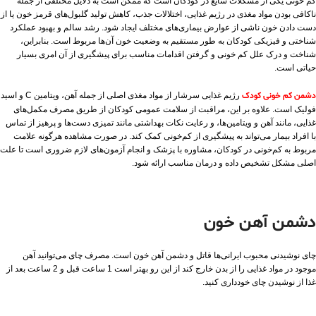
کم‌ خونی یکی از مشکلات شایع در کودکان است که ممکن است به دلایل مختلفی از جمله
ناکافی بودن مواد مغذی در رژیم غذایی، اختلالات جذب، کاهش تولید گلبول‌های قرمز خون یا از
دست دادن خون ناشی از عوارض بیماری‌های مختلف ایجاد شود. رشد سالم و بهبود عملکرد
شناختی و فیزیکی کودکان به طور مستقیم به وضعیت خون آن‌ها مربوط است. بنابراین،
شناخت و درک علل کم‌ خونی و گرفتن اقدامات مناسب برای پیشگیری از آن امری بسیار
حیاتی است.
دشمن کم خونی کودک
رژیم غذایی سرشار از مواد مغذی اصلی از جمله آهن، ویتامین C و اسید
فولیک است. علاوه بر این، مراقبت از سلامت عمومی کودکان از طریق مصرف مکمل‌های
غذایی، مانند آهن و ویتامین‌ها، و رعایت نکات بهداشتی مانند تمیزی دست‌ها و پرهیز از تماس
با افراد بیمار می‌تواند به پیشگیری از کم‌خونی کمک کند. در صورت مشاهده هرگونه علامت
مربوط به کم‌خونی در کودکان، مشاوره با پزشک و انجام آزمون‌های لازم ضروری است تا علت
اصلی مشکل تشخیص داده و درمان مناسب ارائه شود.
دشمن آهن خون
چای نوشیدنی محبوب ایرانی‌ها قاتل و دشمن آهن خون است. مصرف چای می‌توانید آهن
موجود در مواد غذایی را از بدن خارج کند از این رو بهتر است 1 ساعت قبل و 2 ساعت بعد از
غذا از نوشیدن چای خودداری کنید.