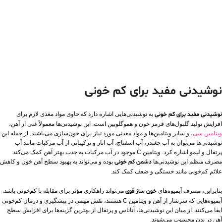
نوشیدنی مفید برای کم خونی
نوشیدنی مفید برای کم خونی
به نوشیدنی‌هایی اشاره دارد که حاوی مواد مغذی لازم برای
افزایش تولید گلبول‌های قرمز خون و هموگلوبین است. این نوشیدنی‌ها معمولاً غنی از آهن،
ویتامین سی
، و سایر ویتامین‌ها و مواد معدنی مورد نیاز برای خون‌سازی می‌باشند. از جمله این
نوشیدنی‌ها می‌توان به آب چغندر، آب اسفناج، آب انار و ترکیباتی از آب مرکبات مانند آب
پرتقال و لیمو اشاره کرد. ویتامین C موجود در آب مرکبات به جذب بهتر آهن کمک می‌کند.
مصرف منظم این نوشیدنی‌ها
دشمن کم خونی
بوده و می‌تواند به بهبود سطح آهن خون و کاهش
علائم کم‌خونی مانند خستگی و ضعف کمک کند.
بنابراین، مصرف آبمیوه‌های
خون ساز قوی
می‌تواند راهکاری مؤثر برای مقابله با کم‌خونی باشد.
آبمیوه‌هایی که سرشار از آهن و ویتامین C هستند، نقش مهمی در پیشگیری و درمان کم‌خونی
ایفا می‌کنند. از میان این نوشیدنی‌ها، آناناس و پرتقال از بهترین گزینه‌ها برای افزایش سطح
آهن در بدن محسوب می‌شوند.