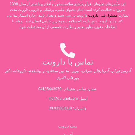
ای، مکمل‌های تغذیه‌ای، فرآورده‌های سلامت‌محور و اقلام بهداشتی از سال 1398
شروع به فعالیت کرده است.تمام محتوای علمی، پزشکی و دارویی دارونت تحت
نظارت
مسئول فنی دارونت
دارونت بررسی شده و بعد از تایید، اجازه انتشار پیدا می
کند. ما در دارونت باور داریم که سلامت، مهم‌ترین دارایی انسان است و باید با
اطلاعات دقیق، منابع معتبر و نظارت تخصصی از آن محافظت شود.
تماس با دارونت
آدرس:ایران، آذربایجان شرقی، تبریز، ما بین سجادیه و پیشقدم، داروخانه دکتر
پورعلی اکبری
شماره تماس پشتیبانی:
04135443970
ایمیل:
info@darunet.com
واتس‌اپ: 09306880318
مجله دارونت
آف نت