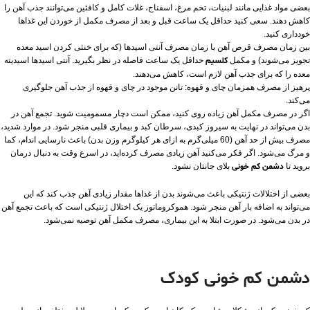
بعضی مواد غذایی مانند لبنیات، تخم‌ مرغ، اسفناج، غلات کامل و کافئین می‌توانند جذب آهن را
کاهش دهند. سعی کنید حداقل یک ساعت قبل و بعد از مصرف مکمل‌ از خوردن این غذاها
خودداری کنید.
بین زمان مصرف قرص آهن با زمان مصرف آنتی‌ اسیدها (که برای خنثی کردن اسید معده
تجویز می‌شوند) و مکمل
کلسیم
حداقل یک ساعت فاصله در نظر بگیرید. آنتی‌ اسیدها اسیدیته
معده را که برای جذب آهن لازم است، کاهش می‌دهند.
پرهیز از مصرف همزمان چای و قهوه: تانن موجود در چای و قهوه از جذب آهن جلوگیری
می‌کند.
اگر در مصرف مکمل آهن زیاده‌ روی کنید، ممکن است دچار مسمومیت شوید. تجمع آهن در
بدن می‌تواند در نهایت به سیروز کبدی، سرطان کبد و بیماری قلبی منجر شود. در موارد شدید،
مصرف بیش از حد آهن (60 میلی‌گرم به ازای هر کیلوگرم وزن بدن) باعث نارسایی اندام، کما
و مرگ می‌شود. اگر فکر می‌کنید آهن زیادی مصرف کرده‌اید، در اسرع وقت به دنبال درمان
بروید تا
دشمن کم خونی
بلای جانتان نشود.
بعضی از اختلالات ژنتیکی باعث می‌شوند بدن از غذاها مقدار زیادی آهن جذب کند که این
می‌تواند به اضافه بار آهن منجر شود. هموکروماتوز یک اختلال ژنتیکی است که باعث تجمع آهن
در بدن می‌شود. در صورت ابتلا به این بیماری، مصرف مکمل آهن توصیه نمی‌شود.
دشمن کم خونی کودک