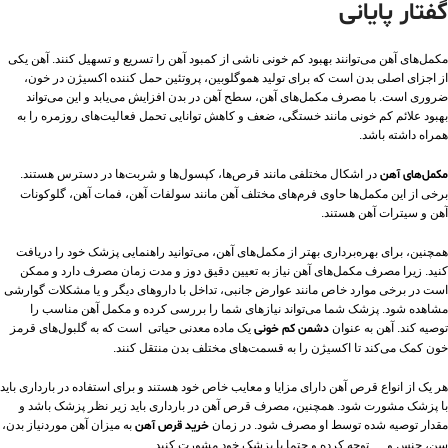
گفتار پایانی
مکمل‌های آهن می‌توانند بهبود کم خونی ناشی از کمبود آهن را تسریع و تسهیل کنند. آهن یکی
از اجزای اصلی بدن است که برای تولید هموگلوبین، پروتئین حمل کننده اکسیژن در خون،
ضروری است. با مصرف مکمل‌های آهن، سطح آهن در بدن افزایش می‌یابد و این می‌تواند
بهبود علائم کم خونی مانند خستگی، ضعف و کاهش توانایی تحمل فعالیت‌های روزمره را به
همراه داشته باشد.
مکمل‌های آهن
در اشکال مختلفی مانند قرص‌ها، کپسول‌ها و شربت‌ها در دسترس هستند.
برخی از این مکمل‌ها حاوی فرم‌های مختلف آهن مانند سولفات آهن، فمات آهن، گلوکونات
آهن و سیترات آهن هستند.
همچنین، برای بهره‌برداری بهتر از مکمل‌های آهن، می‌توانید راهنمایی پزشک خود را دریافت
کنید. زیرا مصرف مکمل‌های آهن نیاز به تعیین دقیق دوز و مدت زمان مصرف دارد و ممکن
است در برخی موارد خاص مانند عوارض جانبی، تداخل با داروهای دیگر و یا مشکلات گوارشی
مشاهده شود. پزشک شما می‌تواند نیازهای شما را بررسی کرده و مکمل آهن مناسب را
توصیه کند. آهن به عنوان
دشمن کم خونی
یک ماده معدنی حیاتی است که به گلبول‌های قرمز
خون کمک می‌کند تا اکسیژن را به قسمت‌های مختلف بدن منتقل کنند.
هر یک از انواع قرص آهن دارای مزایا و معایب خاص خود هستند و برای استفاده در بارداری باید
با پزشک مشورت شود. همچنین، مصرف قرص آهن در بارداری باید زیر نظر پزشک باشد و
مقدار توصیه شده توسط او مصرف شود. در زمان
خرید قرص آهن
به میزان آهن موردنیاز بدن،
سن، جنس و … توجه کرده و حتما با پزشک خود مشورت کنید.