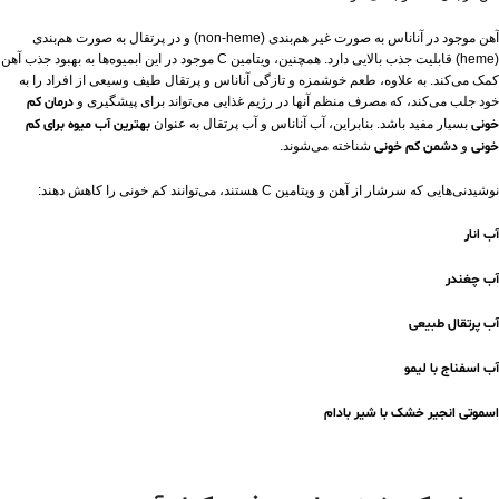
آهن موجود در آناناس به صورت غیر هم‌بندی (non-heme) و در پرتقال به صورت هم‌بندی
(heme) قابلیت جذب بالایی دارد. همچنین، ویتامین C موجود در این ابمیوه‌ها به بهبود جذب آهن
کمک می‌کند. به علاوه، طعم خوشمزه و تازگی آناناس و پرتقال طیف وسیعی از افراد را به
خود جلب می‌کند، که مصرف منظم آنها در رژیم غذایی می‌تواند برای پیشگیری و
درمان کم‌
خونی
بسیار مفید باشد. بنابراین، آب آناناس و آب پرتقال به عنوان
بهترین آب میوه برای کم
خونی
و
دشمن کم خونی
شناخته می‌شوند.
نوشیدنی‌هایی که سرشار از آهن و ویتامین C هستند، می‌توانند کم‌ خونی را کاهش دهند:
آب انار
آب چغندر
آب پرتقال طبیعی
آب اسفناج با لیمو
اسموتی انجیر خشک با شیر بادام