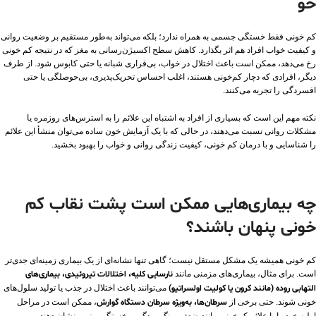
خو
کم‌ خونی فقط خستگی جسمی به همراه ندارد؛ بلکه می‌تواند به‌طور مستقیم بر وضعیت روانی
و کیفیت خواب افراد هم اثر بگذارد. کاهش سطح اکسیژن‌رسانی به مغز که در نتیجه کم‌ خونی
رخ می‌دهد، ممکن است باعث اختلال در خواب، بی‌قراری شبانه یا حتی کابوس شود. از طرف
دیگر، افرادی که دچار کم‌خونی هستند، اغلب احساس تحریک‌پذیری، بی‌حوصلگی یا حتی
افسردگی را تجربه می‌کنند.
نکته مهم این است که بسیاری از افراد به اشتباه این علائم را به استرس‌های روزمره یا
مشکلات روانی نسبت می‌دهند، در حالی که با یک آزمایش خون ساده می‌توان منشأ این علائم
را شناسایی و با درمان کم‌ خونی، کیفیت زندگی روانی و خواب را بهبود بخشید.
چه بیماری‌هایی ممکن است پشت نقاب کم‌
خونی پنهان باشند؟
کم‌ خونی همیشه یک مشکل مستقل نیست؛ گاهی تنها نشانه‌ای از یک بیماری زمینه‌ای جدی‌تر
است. برای مثال، بیماری‌های مزمنی مانند
نارسایی کلیه، اختلالات تیروئیدی، بیماری‌های
التهابی روده (مانند کرون یا کولیت اولسراتیو)
می‌توانند باعث اختلال در جذب یا تولید سلول‌های
خونی شوند. حتی برخی از
سرطان‌ها، به‌ویژه سرطان دستگاه گوارش
، ممکن است در مراحل
اولیه خود را با علائم کم‌خونی مانند ضعف، رنگ‌پریدگی و خستگی مزمن نشان دهند.