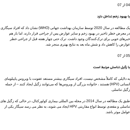
04 از 07
با بهبود زخم تداخل دارد
یک مطالعه در سال 2020 توسط سازمان بهداشت جهانی (WHO) نشان داد که افراد سیگاری
در معرض خطر تاخیر در بهبود زخم و سایر عوارض پس از جراحی قرار دارند. اما باز هم
خبرهای خوبی برای ترک‌کنندگان وجود داشت. ترک حتی چهار هفته قبل از جراحی خطر
عوارض را کاهش داد و شش ماه بعد به نتایج بهتری منجر شد.
05 از 07
با زگیل تناسلی مرتبط است
به دلایلی که کاملاً مشخص نیست، افراد سیگاری بیشتر مستعد عفونت با ویروس پاپیلومای
انسانی (HPV) هستند ، خانواده بزرگی از ویروس‌ها که می‌توانند زگیل ایجاد کنند – از جمله
زگیل تناسلی.
طبق یک مطالعه در سال 2014 در مجله بین المللی بیماری کولورکتال، در حالی که زگیل های
تناسلی و مقعدی توسط انواع مقاربتی HPV ایجاد می شوند، به نظر می رسد سیگار یکی از
عوامل موثر باشد.