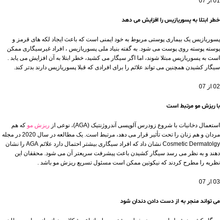
01 از 07
خطر ابتلا به پسوریازیس را افزایش می دهد
پسوریازیس یک بیماری پوستی مربوط به خود ایمنی است که باعث ایجاد لکه های قرمز و
پوسته پوسته روی پوست می شود. به گفته بنیاد ملی پسوریازیس ، افراد غیرسیگاری ممکن
است به پسوریازیس مبتلا شوند، اما اگر سیگار می کشید، خطر ابتلا به آن افزایش می یابد .
سیگار کشیدن همچنین می تواند علائم را برای افرادی که قبلا پسوریازیس دارند بدتر کند.
02 از 07
با ریزش مو مرتبط است
استعمال دخانیات با شروع زودرس آلوپسی آندروژنتیک (AGA)، نوعی از
ریزش مو
که هم
مردان و هم زنان را تحت تأثیر قرار می دهد، مرتبط است. یک مطالعه در سال 2020 در
مجله
Dermatolgy
Cosmetic
نشان داد که افراد سیگاری بیشتر احتمال دارد علائم AGA را نشان
دهند و به نظر می رسد سیگار کشیدن باعث پیشرفت سریعتر آن می شود. محققان این
نظریه را مطرح کردند که نیکوتین ممکن است مسئول تسریع ریزش مو باشد .
03 از 07
می تواند منجر به از دست دادن دندان شود