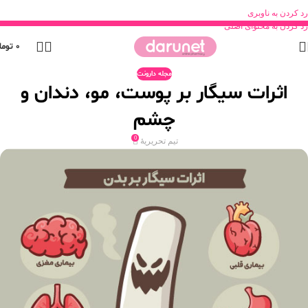
رد کردن به ناوبری
رد کردن به محتوای اصلی
0
توما
مجله دارونت
اثرات سیگار بر پوست، مو، دندان و
چشم
0
تیم تحریریۀ