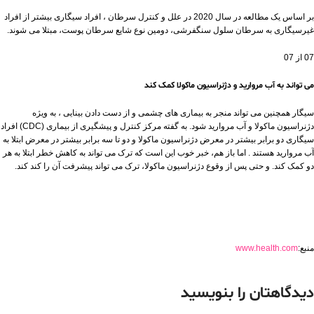
بر اساس یک مطالعه در سال 2020 در
علل و کنترل سرطان
، افراد سیگاری بیشتر از افراد
غیرسیگاری به سرطان سلول سنگفرشی، دومین نوع شایع سرطان پوست، مبتلا می شوند.
07 از 07
می تواند به آب مروارید و دژنراسیون ماکولا کمک کند
سیگار همچنین می تواند منجر به بیماری های چشمی و از دست دادن بینایی ، به ویژه
دژنراسیون ماکولا و آب مروارید شود. به گفته مرکز کنترل و پیشگیری از بیماری (CDC) افراد
سیگاری دو برابر بیشتر در معرض دژنراسیون ماکولا و دو تا سه برابر بیشتر در معرض ابتلا به
آب مروارید هستند . اما باز هم، خبر خوب این است که ترک می تواند به کاهش خطر ابتلا به هر
دو کمک کند. و حتی پس از وقوع دژنراسیون ماکولا، ترک می تواند پیشرفت آن را کند کند.
منبع:
www.health.com
دیدگاهتان را بنویسید