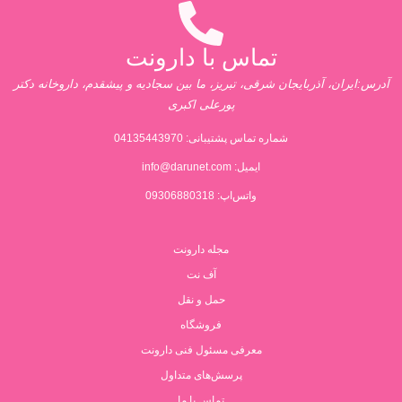
تماس با دارونت
آدرس:ایران، آذربایجان شرقی، تبریز، ما بین سجادیه و پیشقدم، داروخانه دکتر
پورعلی اکبری
شماره تماس پشتیبانی:
04135443970
ایمیل:
info@darunet.com
واتس‌اپ: 09306880318
مجله دارونت
آف نت
حمل و نقل
فروشگاه
معرفی مسئول فنی دارونت
پرسش‌های متداول
تماس با ما