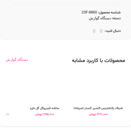
شناسه محصول:
23F-8860
دسته:
دستگاه گوارش
دنبال کنید:
محصولات با کاربرد مشابه
دستگاه گوارش
شیاف رکتاملیس اکسیر گستر اسپادانا
ساشه فیبروگل گل دارو
روغ
320,000
تومان
245,000
تومان
32,000