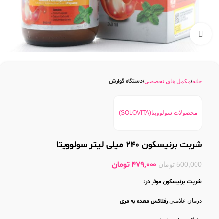
بزرگنمایی تصویر
دستگاه گوارش
خانه
مکمل های تخصصی
محصولات سولوویتا(SOLOVITA)
شربت برنیسکون 240 میلی لیتر سولوویتا
479,000
تومان
500,000
تومان
شربت برنیسکون موثر در:
درمان علامتی
رفلاکس معده به مری