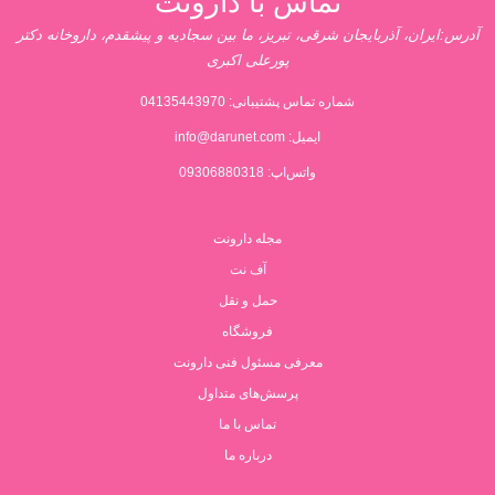
تماس با دارونت
آدرس:ایران، آذربایجان شرقی، تبریز، ما بین سجادیه و پیشقدم، داروخانه دکتر
پورعلی اکبری
شماره تماس پشتیبانی:
04135443970
ایمیل:
info@darunet.com
واتس‌اپ: 09306880318
مجله دارونت
آف نت
حمل و نقل
فروشگاه
معرفی مسئول فنی دارونت
پرسش‌های متداول
تماس با ما
درباره ما