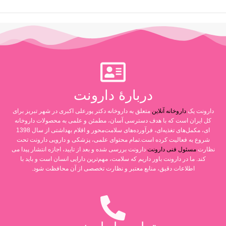
دربارۀ دارونت
دارونت یک
داروخانه آنلاین
متعلق به داروخانه دکتر پورعلی اکبری در شهر تبریز برای
کل ایران است که با هدف دسترسی آسان، مطمئن و علمی به محصولات داروخانه
ای، مکمل‌های تغذیه‌ای، فرآورده‌های سلامت‌محور و اقلام بهداشتی از سال 1398
شروع به فعالیت کرده است.تمام محتوای علمی، پزشکی و دارویی دارونت تحت
نظارت
مسئول فنی دارونت
دارونت بررسی شده و بعد از تایید، اجازه انتشار پیدا می
کند. ما در دارونت باور داریم که سلامت، مهم‌ترین دارایی انسان است و باید با
اطلاعات دقیق، منابع معتبر و نظارت تخصصی از آن محافظت شود.