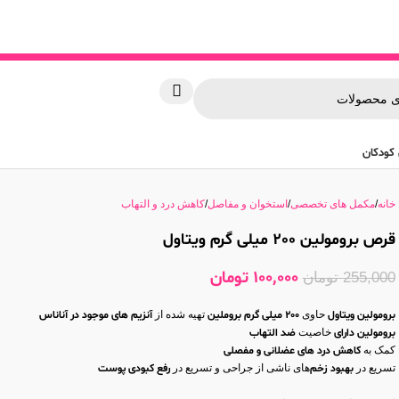
کودکان
خانه
مکمل های تخصصی
استخوان و مفاصل
کاهش درد و التهاب
قرص برومولین 200 میلی گرم ویتاول
100,000
تومان
255,000
تومان
برومولین ویتاول
حاوی
200 میلی گرم بروملین
تهیه شده از
آنزیم های موجود در آناناس
برومولین دارای
خاصیت
ضد التهاب
کمک به
کاهش درد های عضلانی و مفصلی
تسریع در
بهبود زخم‌
های ناشی از جراحی و تسریع در
رفع کبودی پوست