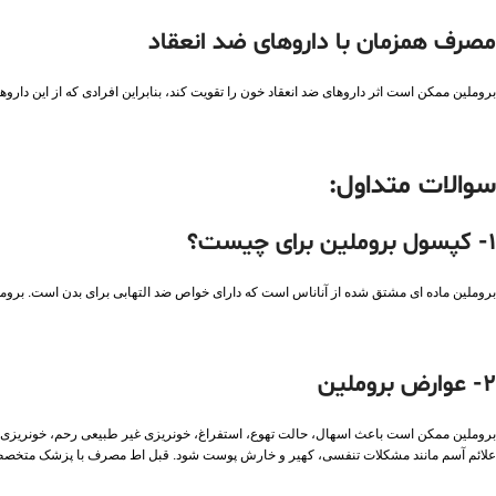
مصرف همزمان با داروهای ضد انعقاد
بروملین ممکن است اثر داروهای ضد انعقاد خون را تقویت کند، بنابراین افرادی که از این دارو
سوالات متداول:
1- کپسول بروملین برای چیست؟
بروملین ماده ای مشتق شده از آناناس است که دارای خواص ضد التهابی برای بدن است. بروملی
2- عوارض بروملین
بروملین ممکن است باعث اسهال، حالت تهوع، استفراغ، خونریزی غیر طبیعی رحم، خونریزی ق
علائم آسم مانند مشکلات تنفسی، کهیر و خارش پوست شود. قبل اط مصرف با پزشک متخص