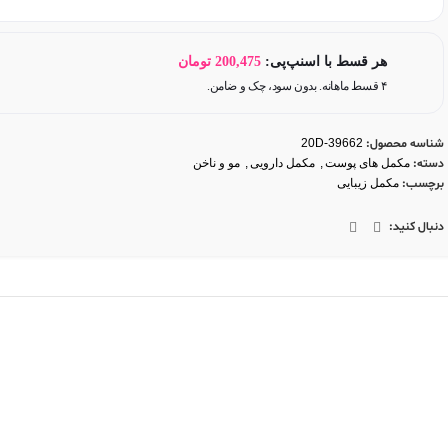
هر قسط با اسنپ‌پی:
200,475
تومان
۴ قسط ماهانه. بدون سود، چک و ضامن.
شناسه محصول:
20D-39662
دسته:
مکمل های پوست
,
مکمل دارویی
,
مو و ناخن
برچسب:
مکمل زیبایی
دنبال کنید: