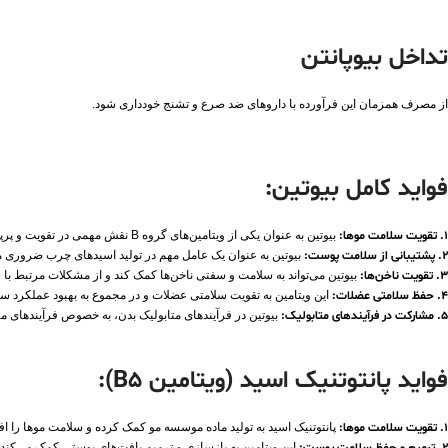
تداخل بیوپانتن
از مصرف همزمان این فرآورده با داروهای ضد صرع و تشنج خودداری شود.
فواید کامل بیوتین:
1. تقویت سلامت موها:
بیوتین به عنوان یکی از ویتامین‌های گروه B نقش مهمی در تقویت و پرپشتی موها دارد. به ساخت کراتین، یک پروتئین موجود در موها که از اهمیت زیادی برخوردار است، کمک می‌کند.
2. پشتیبانی از سلامت پوست:
بیوتین به عنوان یک عامل مهم در تولید اسیدهای چرب ضروری ما
3. تقویت ناخن‌ها:
بیوتین می‌تواند به سلامت و سفتی ناخن‌ها کمک کند و از مشکلات مرتبط با
4. حفظ سلامتی عضلات:
این ویتامین به تقویت سلامتی عضلات و در مجموع به بهبود عملکرد 
5. مشارکت در فرآیندهای متابولیک:
بیوتین در فرآیندهای متابولیک بدن، به خصوص فرآیندهای م
فواید پانتوتنیک اسید (ویتامین B5):
1. تقویت سلامت موها:
پانتوتنیک اسید به تولید ماده موسسه مو کمک کرده و سلامت موها را اف
این ویتامین به بازسازی و ترمیم بافت‌های پوستی کمک می‌کن