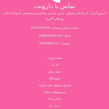
تماس با دارونت
آدرس:ایران، آذربایجان شرقی، تبریز، ما بین سجادیه و پیشقدم، داروخانه دکتر
پورعلی اکبری
شماره تماس پشتیبانی:
04135443970
ایمیل:
info@darunet.com
واتس‌اپ: 09306880318
مجله دارونت
آف نت
حمل و نقل
فروشگاه
معرفی مسئول فنی دارونت
پرسش‌های متداول
تماس با ما
درباره ما