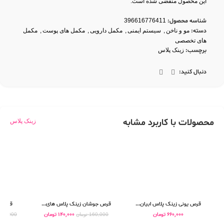
این محصول منقضی شده است.
شناسه محصول:
396616776411
دسته:
مو و ناخن
,
سیستم ایمنی
,
مکمل دارویی
,
مکمل های پوست
,
مکمل
های تخصصی
برچسب:
زینک پلاس
دنبال کنید:
محصولات با کاربرد مشابه
زینک پلاس
قرص یونی زینک پلاس ابیان...
قرص جوشان زینک پلاس های...
قرص ز
660,000
تومان
140,000
تومان
160,000
تومان
330,000