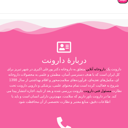
دربارۀ دارونت
دارونت یک
داروخانه آنلاین
متعلق به داروخانه دکتر پورعلی اکبری در شهر تبریز برای
کل ایران است که با هدف دسترسی آسان، مطمئن و علمی به محصولات داروخانه
ای، مکمل‌های تغذیه‌ای، فرآورده‌های سلامت‌محور و اقلام بهداشتی از سال 1398
شروع به فعالیت کرده است.تمام محتوای علمی، پزشکی و دارویی دارونت تحت
نظارت
مسئول فنی دارونت
دارونت بررسی شده و بعد از تایید، اجازه انتشار پیدا می
کند. ما در دارونت باور داریم که سلامت، مهم‌ترین دارایی انسان است و باید با
اطلاعات دقیق، منابع معتبر و نظارت تخصصی از آن محافظت شود.