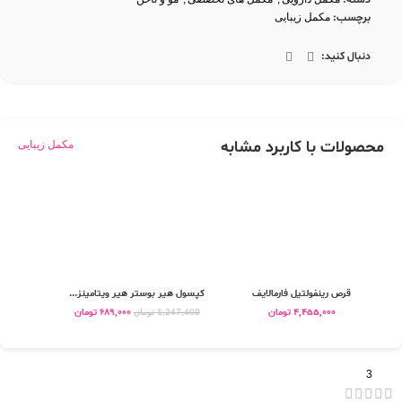
دسته:
برچسب:
مکمل زیبایی
دنبال کنید:
محصولات با کاربرد مشابه
مکمل زیبایی
قرص رینفولتیل فارمالایف
کپسول هیر بوستر هیر ویتامینز...
قرص 
4,455,000
تومان
689,000
تومان
0
1,247,400
تومان
3