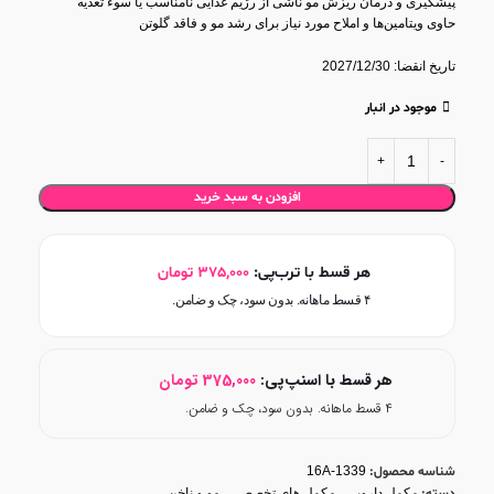
پیشگیری و درمان ریزش مو ناشی از رژیم غذایی نامناسب یا سوء تغذیه
حاوی ویتامین‌ها و املاح مورد نیاز برای رشد مو و فاقد گلوتن
تاریخ انقضا: 2027/12/30
موجود در انبار
افزودن به سبد خرید
هر قسط با ترب‌پی:
375,000
تومان
۴ قسط ماهانه. بدون سود، چک و ضامن.
هر قسط با اسنپ‌پی:
375,000
تومان
۴ قسط ماهانه. بدون سود، چک و ضامن.
شناسه محصول:
16A-1339
مکمل دارویی
,
مکمل های تخصصی
,
مو و ناخن