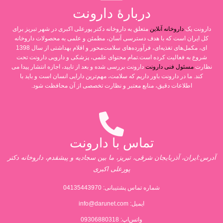
دربارۀ دارونت
دارونت یک
داروخانه آنلاین
متعلق به داروخانه دکتر پورعلی اکبری در شهر تبریز برای
کل ایران است که با هدف دسترسی آسان، مطمئن و علمی به محصولات داروخانه
ای، مکمل‌های تغذیه‌ای، فرآورده‌های سلامت‌محور و اقلام بهداشتی از سال 1398
شروع به فعالیت کرده است.تمام محتوای علمی، پزشکی و دارویی دارونت تحت
نظارت
مسئول فنی دارونت
دارونت بررسی شده و بعد از تایید، اجازه انتشار پیدا می
کند. ما در دارونت باور داریم که سلامت، مهم‌ترین دارایی انسان است و باید با
اطلاعات دقیق، منابع معتبر و نظارت تخصصی از آن محافظت شود.
تماس با دارونت
آدرس:ایران، آذربایجان شرقی، تبریز، ما بین سجادیه و پیشقدم، داروخانه دکتر
پورعلی اکبری
شماره تماس پشتیبانی:
04135443970
ایمیل:
info@darunet.com
واتس‌اپ: 09306880318