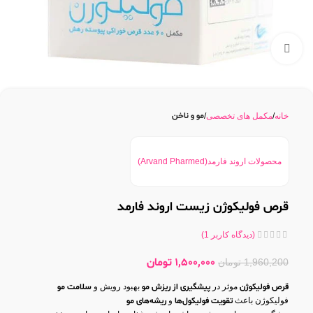
بزرگنمایی تصویر
مو و ناخن
خانه
مکمل های تخصصی
محصولات اروند فارمد(Arvand Pharmed)
قرص فولیکوژن زیست اروند فارمد
(دیدگاه کاربر
1
)
1,500,000
تومان
1,960,200
تومان
قرص فولیکوژن
موثر در
پیشگیری از ریزش مو
بهبود رویش و
سلامت مو
فولیکوژن باعث
تقویت فولیکول‌ها
و
ریشه‌های مو