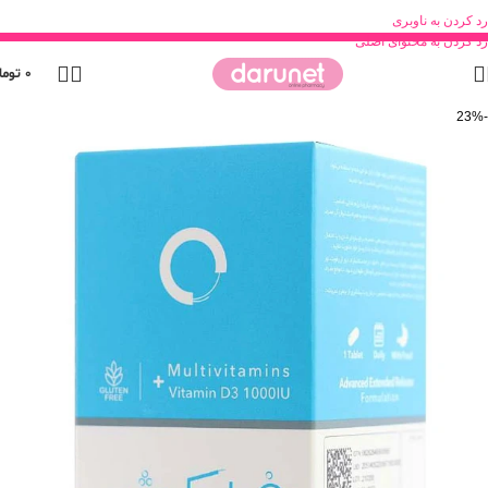
رد کردن به ناوبری
رد کردن به محتوای اصلی
0
توما
-23%