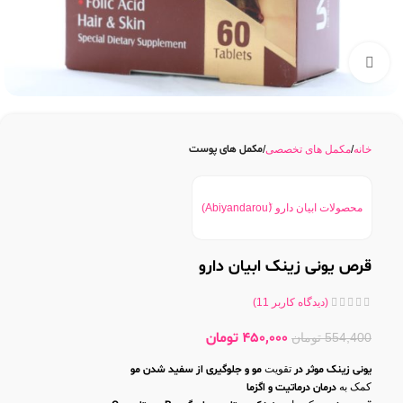
بزرگنمایی تصویر
مکمل های پوست
خانه
مکمل های تخصصی
محصولات ابیان دارو (َAbiyandarou)
قرص یونی زینک ابیان دارو
(دیدگاه کاربر
11
)
450,000
تومان
554,400
تومان
یونی زینک موثر در
تقویت
مو و جلوگیری از سفید شدن مو
کمک به
درمان درماتیت و اگزما