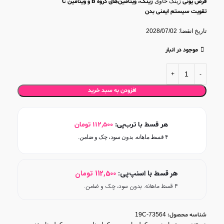
قرص یونی
زینک حاوی
زینک، ویتامین‌های گروه B و ویتامین C
تقویت سیستم ایمنی بدن
کمک به
کلاژن سازی و جوان‌ سازی پوست
یونی زینک
تاریخ انقضا: 2028/07/02
دارای خاصیت
آنتی اکسیدانی
تسریع کننده روند
بهبود زخم‌های پوستی
موجود در انبار
افزودن به سبد خرید
هر قسط با ترب‌پی:
112,500
تومان
۴ قسط ماهانه. بدون سود، چک و ضامن.
هر قسط با اسنپ‌پی:
112,500
تومان
۴ قسط ماهانه. بدون سود، چک و ضامن.
شناسه محصول:
19C-73564