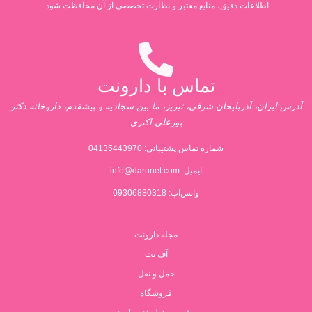
اطلاعات دقیق، منابع معتبر و نظارت تخصصی از آن محافظت شود.
تماس با دارونت
آدرس:ایران، آذربایجان شرقی، تبریز، ما بین سجادیه و پیشقدم، داروخانه دکتر
پورعلی اکبری
شماره تماس پشتیبانی:
04135443970
ایمیل:
info@darunet.com
واتس‌اپ: 09306880318
مجله دارونت
آف نت
حمل و نقل
فروشگاه