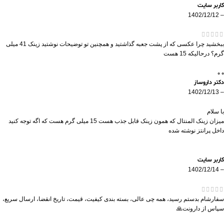
کاربر سایت
1402/12/12
–
ببخشید چرا عکسی که از پشت جعبه گذاشتید و همچنین تو توضیحات نوشتید زینک 41 میلی
گرم؟ درحالیکه 15 هست
0
0
دکتر داروساز
1402/12/13
–
با سلام
میزان زینک المنتال که همون زینک قابل جذب هست 15 میلی گرم هست که اگه توجه کنید
داخل پرانتز نوشته شده
کاربر سایت
1402/12/14
–
سفارشام بدستم رسید، همه چی عالی، بسته بندی کیفیت، قیمت، تاریخ انقضا، ارسال سریع،
سپاس از دارونت🙏