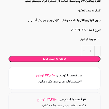
قطره ویتامین D3 پدیابست
حمایت از عملکرد قوی
سیستم ایمنی
کمک به
رشد کودکان
بدون گلوتن و الکل
با طعم خوشایند
کارامل
برای پذیرش آسان‌تر
تاریخ انقضا: 2027/11/30
موجود در انبار
افزودن به سبد خرید
هر قسط با ترب‌پی:
42,250
تومان
۴ قسط ماهانه. بدون سود، چک و ضامن.
هر قسط با اسنپ‌پی:
42,250
تومان
۴ قسط ماهانه. بدون سود، چک و ضامن.