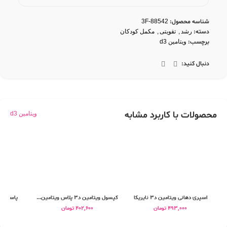
شناسه محصول:
3F-88542
دسته:
رشد
,
تقویتی
,
مکمل کودکان
برچسب:
ویتامین d3
دنبال کنید:
محصولات با کاربرد مشابه
ویتامین d3
اسپری دهانی ویتامین د3 نایریکا
کپسول ویتامین د3 پلاس ویتامین...
پاستیل ویتامی
493,000
تومان
402,600
تومان