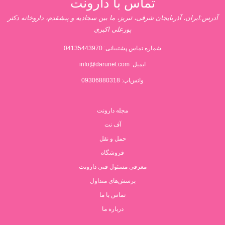
تماس با دارونت
آدرس:ایران، آذربایجان شرقی، تبریز، ما بین سجادیه و پیشقدم، داروخانه دکتر
پورعلی اکبری
شماره تماس پشتیبانی:
04135443970
ایمیل:
info@darunet.com
واتس‌اپ: 09306880318
مجله دارونت
آف نت
حمل و نقل
فروشگاه
معرفی مسئول فنی دارونت
پرسش‌های متداول
تماس با ما
درباره ما