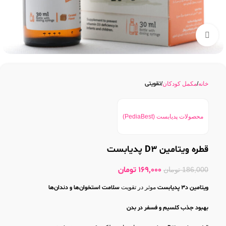
بزرگنمایی تصویر
تقویتی
خانه
مکمل کودکان
محصولات پدیابست (PediaBest)
قطره ویتامین D3 پدیابست
169,000
تومان
186,000
تومان
ویتامین د3 پدیابست
موثر در تقویت
سلامت استخوان‌ها و دندان‌ها
بهبود جذب کلسیم و فسفر در بدن