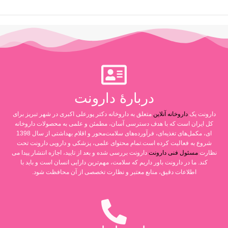
دربارۀ دارونت
دارونت یک
داروخانه آنلاین
متعلق به داروخانه دکتر پورعلی اکبری در شهر تبریز برای
کل ایران است که با هدف دسترسی آسان، مطمئن و علمی به محصولات داروخانه
ای، مکمل‌های تغذیه‌ای، فرآورده‌های سلامت‌محور و اقلام بهداشتی از سال 1398
شروع به فعالیت کرده است.تمام محتوای علمی، پزشکی و دارویی دارونت تحت
نظارت
مسئول فنی دارونت
دارونت بررسی شده و بعد از تایید، اجازه انتشار پیدا می
کند. ما در دارونت باور داریم که سلامت، مهم‌ترین دارایی انسان است و باید با
اطلاعات دقیق، منابع معتبر و نظارت تخصصی از آن محافظت شود.