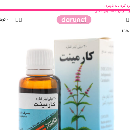
رد کردن به ناوبری
رد کردن به محتوای اصلی
0
توما
-18%