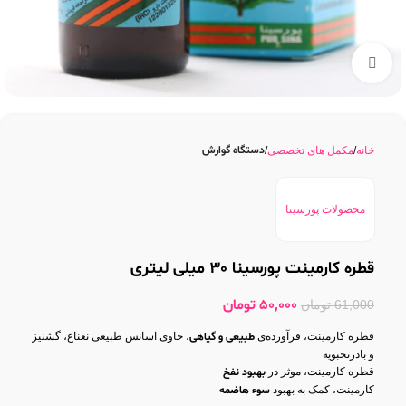
بزرگنمایی تصویر
دستگاه گوارش
خانه
مکمل های تخصصی
محصولات پورسینا
قطره کارمینت پورسینا 30 میلی لیتری
50,000
تومان
61,000
تومان
قطره کارمینت، فرآورده‌ی
طبیعی و گیاهی
، حاوی اسانس طبیعی نعناع، گشنیز
و بادرنجبویه
قطره کارمینت، موثر در
بهبود نفخ
کارمینت، کمک به بهبود
سوء هاضمه