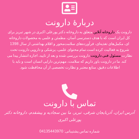
دربارۀ دارونت
دارونت یک
داروخانه آنلاین
متعلق به داروخانه دکتر پورعلی اکبری در شهر تبریز برای
کل ایران است که با هدف دسترسی آسان، مطمئن و علمی به محصولات داروخانه
ای، مکمل‌های تغذیه‌ای، فرآورده‌های سلامت‌محور و اقلام بهداشتی از سال 1398
شروع به فعالیت کرده است.تمام محتوای علمی، پزشکی و دارویی دارونت تحت
نظارت
مسئول فنی دارونت
دارونت بررسی شده و بعد از تایید، اجازه انتشار پیدا می
کند. ما در دارونت باور داریم که سلامت، مهم‌ترین دارایی انسان است و باید با
اطلاعات دقیق، منابع معتبر و نظارت تخصصی از آن محافظت شود.
تماس با دارونت
آدرس:ایران، آذربایجان شرقی، تبریز، ما بین سجادیه و پیشقدم، داروخانه دکتر
پورعلی اکبری
شماره تماس پشتیبانی:
04135443970