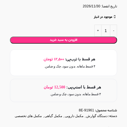
موثر در کاهش
دردهای
مرتبط با
نفخ
و
سوء هاضمه
تاریخ انقضا: 2026/11/30
قطره خوراکی کارمینت، کمک به بهبود
اسپاسم‌های گوارشی
قابل استفاده در کودکان و بزرگسالان
موجود در انبار
افزودن به سبد خرید
هر قسط با ترب‌پی:
12,500
تومان
۴ قسط ماهانه. بدون سود، چک و ضامن.
هر قسط با اسنپ‌پی:
12,500
تومان
۴ قسط ماهانه. بدون سود، چک و ضامن.
شناسه محصول:
8E-91961
دسته:
دستگاه گوارش
,
مکمل دارویی
,
مکمل گیاهی
,
مکمل های تخصصی