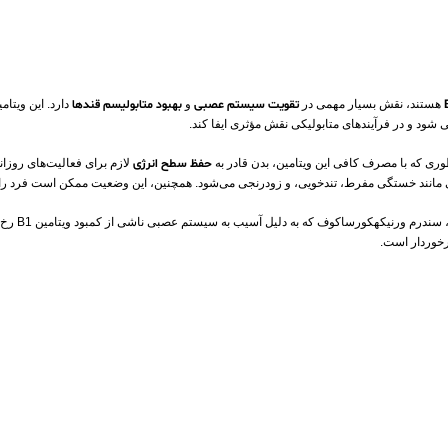
هستند، نقش بسیار مهمی در
تقویت سیستم عصبی
و
بهبود متابولیسم قندها
شود و در فرآیندهای متابولیکی نقش مؤثری ایفا کند.
 طوری که با مصرف کافی این ویتامین، بدن قادر به
حفظ سطح انرژی
لازم برای فعالیت‌های روزان
لائمی مانند خستگی مفرط، تندخویی، و زودرنجی می‌شود. همچنین، این وضعیت ممکن است فرد را 
یکهکورساکوف که به دلیل آسیب به سیستم عصبی ناشی از کمبود ویتامین B1 رخ می‌دهد و ممکن است باعث
برخوردار است.