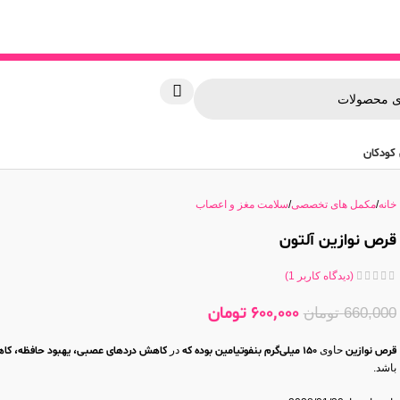
کودکان
خانه
مکمل های تخصصی
سلامت مغز و اعصاب
قرص نوازین آلتون
(دیدگاه کاربر
1
)
600,000
تومان
660,000
تومان
قرص نوازین
حاوی
150 میلی‌گرم بنفوتیامین بوده که
در
کاهش دردهای عصبی، یهبود حافظه، کاهش
باشد.