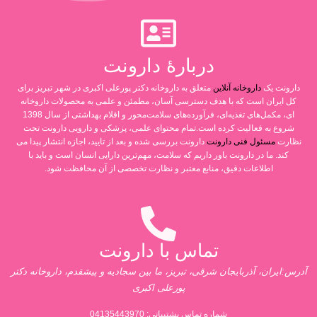
دربارۀ دارونت
دارونت یک
داروخانه آنلاین
متعلق به داروخانه دکتر پورعلی اکبری در شهر تبریز برای
کل ایران است که با هدف دسترسی آسان، مطمئن و علمی به محصولات داروخانه
ای، مکمل‌های تغذیه‌ای، فرآورده‌های سلامت‌محور و اقلام بهداشتی از سال 1398
شروع به فعالیت کرده است.تمام محتوای علمی، پزشکی و دارویی دارونت تحت
نظارت
مسئول فنی دارونت
دارونت بررسی شده و بعد از تایید، اجازه انتشار پیدا می
کند. ما در دارونت باور داریم که سلامت، مهم‌ترین دارایی انسان است و باید با
اطلاعات دقیق، منابع معتبر و نظارت تخصصی از آن محافظت شود.
تماس با دارونت
آدرس:ایران، آذربایجان شرقی، تبریز، ما بین سجادیه و پیشقدم، داروخانه دکتر
پورعلی اکبری
شماره تماس پشتیبانی:
04135443970