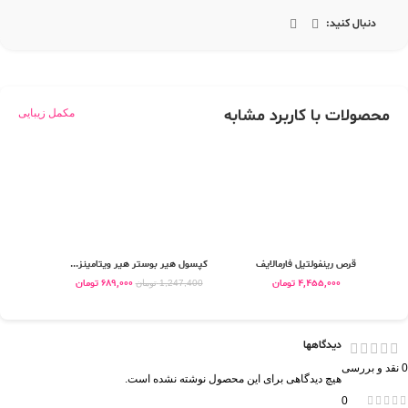
دنبال کنید:
محصولات با کاربرد مشابه
مکمل زیبایی
قرص رینفولتیل فارمالایف
کپسول هیر بوستر هیر ویتامینز...
قرص 
4,455,000
تومان
689,000
تومان
0
1,247,400
تومان
دیدگاهها
0 نقد و بررسی
هیچ دیدگاهی برای این محصول نوشته نشده است.
0