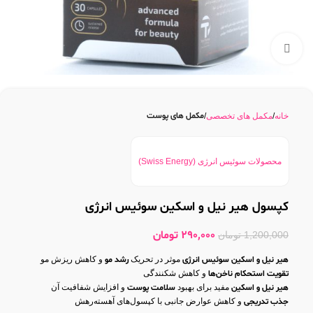
بزرگنمایی تصویر
مکمل های پوست
خانه
مکمل های تخصصی
محصولات سوئیس انرژی (Swiss Energy)
کپسول هیر نیل و اسکین سوئیس انرژی
290,000
تومان
1,200,000
تومان
هیر نیل و اسکین سوئیس انرژی
موثر در تحریک
رشد مو
و کاهش ریزش مو
تقویت استحکام ناخن‌ها
و کاهش شکنندگی
هیر نیل و اسکین
مفید برای بهبود
سلامت پوست
و افزایش شفافیت آن
جذب تدریجی
و کاهش عوارض جانبی با کپسول‌های آهسته‌رهش