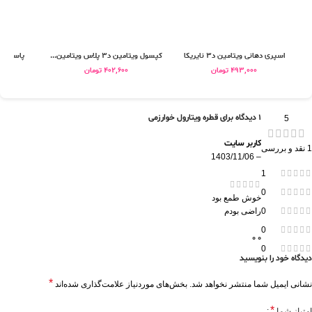
اسپری دهانی ویتامین د3 نایریکا
کپسول ویتامین د3 پلاس ویتامین...
پاستیل ویتامی
493,000
تومان
402,600
تومان
1 دیدگاه برای
قطره ویتارول خوارزمی
5
کاربر سایت
1 نقد و بررسی
1403/11/06
–
1
0
خوش طمع بود
راضی بودم
0
0
0
0
0
دیدگاه خود را بنویسید
*
نشانی ایمیل شما منتشر نخواهد شد.
بخش‌های موردنیاز علامت‌گذاری شده‌اند
*
امتیاز شما