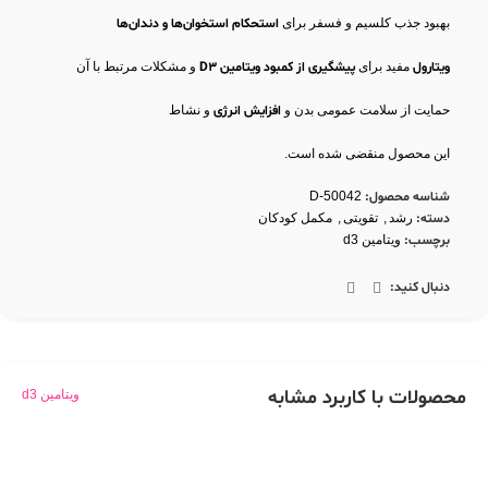
بهبود جذب کلسیم و فسفر برای
استحکام استخوان‌ها و دندان‌ها
ویتارول
مفید برای
پیشگیری از کمبود ویتامین D3
و مشکلات مرتبط با آن
حمایت از سلامت عمومی بدن و
افزایش انرژی
و نشاط
این محصول منقضی شده است.
شناسه محصول:
D-50042
دسته:
رشد
,
تقویتی
,
مکمل کودکان
برچسب:
ویتامین d3
دنبال کنید:
محصولات با کاربرد مشابه
ویتامین d3