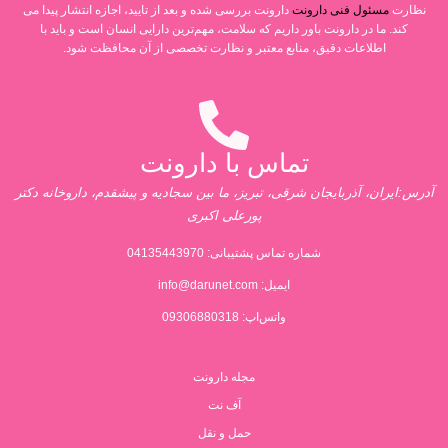
نظارت
مسئول فنی دارونت
دارونت بررسی شده و بعد از تایید، اجازه انتشار پیدا می
کند. ما در دارونت باور داریم که سلامت، مهم‌ترین دارایی انسان است و باید با
اطلاعات دقیق، منابع معتبر و نظارت تخصصی از آن محافظت شود.
تماس با دارونت
آدرس:ایران، آذربایجان شرقی، تبریز، ما بین سجادیه و پیشقدم، داروخانه دکتر
پورعلی اکبری
شماره تماس پشتیبانی:
04135443970
ایمیل:
info@darunet.com
واتس‌اپ: 09306880318
مجله دارونت
آف نت
حمل و نقل