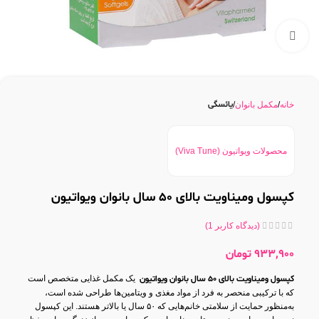
بزرگنمایی تصویر
یائسگی
خانه
مکمل بانوان
محصولات ویواتیون (Viva Tune)
کپسول ومیناویت بالای 50 سال بانوان ویواتیون
(دیدگاه کاربر
1
)
933,900
تومان
کپسول ومیناویت بالای 50 سال بانوان ویواتیون
یک مکمل غذایی متخصص است
که با ترکیبی منحصر به فرد از مواد مغذی و ویتامین‌ها طراحی شده است،
به‌منظور حمایت از سلامتی خانم‌هایی که ۵۰ سال یا بالاتر هستند. این کپسول