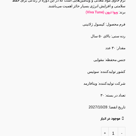
نرم حاوی مواد معدنی و ویتامین‌هایی است که در این دوره از زندگی برای حفظ
سلامتی و افزایش انرژی بسیار حائز اهمیت می‌باشند.
برند:
ویوا تیون (Viva Tune)
فرم محصول: کپسول ژلاتینی
رده سنی: بالای ۵۰ سال
مقدار: ۳۰ عدد
جنس محفظه: مقوایی
کشور تولید‎کننده: سوئیس
شرکت تولید‎کننده: ویتافارمد
تعداد در بسته: ۳۰
تاریخ انقضا: 2027/10/28
موجود در انبار