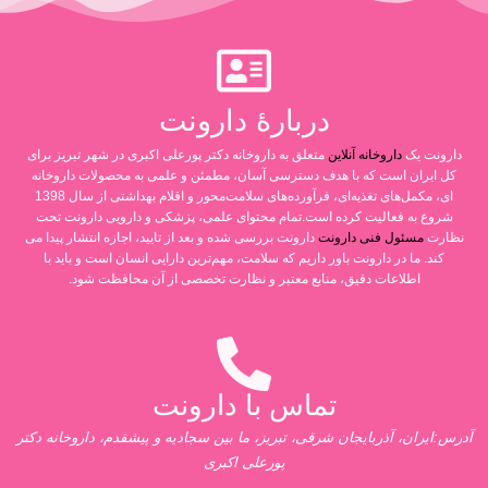
دربارۀ دارونت
دارونت یک
داروخانه آنلاین
متعلق به داروخانه دکتر پورعلی اکبری در شهر تبریز برای
کل ایران است که با هدف دسترسی آسان، مطمئن و علمی به محصولات داروخانه
ای، مکمل‌های تغذیه‌ای، فرآورده‌های سلامت‌محور و اقلام بهداشتی از سال 1398
شروع به فعالیت کرده است.تمام محتوای علمی، پزشکی و دارویی دارونت تحت
نظارت
مسئول فنی دارونت
دارونت بررسی شده و بعد از تایید، اجازه انتشار پیدا می
کند. ما در دارونت باور داریم که سلامت، مهم‌ترین دارایی انسان است و باید با
اطلاعات دقیق، منابع معتبر و نظارت تخصصی از آن محافظت شود.
تماس با دارونت
آدرس:ایران، آذربایجان شرقی، تبریز، ما بین سجادیه و پیشقدم، داروخانه دکتر
پورعلی اکبری