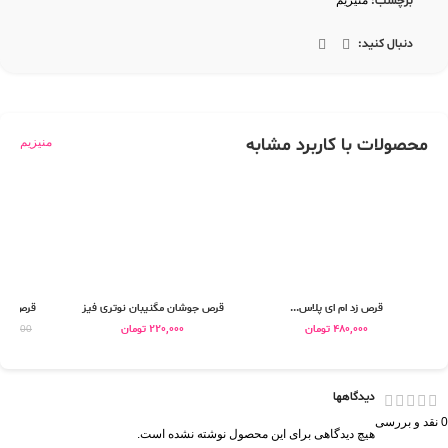
برچسب:
منیزیم
دنبال کنید:
محصولات با کاربرد مشابه
منیزیم
قرص زد ام ای پلاس...
قرص جوشان مگنیبان نوتری فیز
قرص جوش
480,000
تومان
220,000
تومان
06,800
دیدگاهها
0 نقد و بررسی
هیچ دیدگاهی برای این محصول نوشته نشده است.