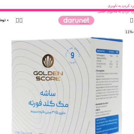
رد کردن به ناوبری
رد کردن به محتوای اصلی
0
توما
-11%