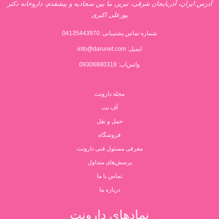
آدرس:ایران، آذربایجان شرقی، تبریز، ما بین سجادیه و پیشقدم، داروخانه دکتر
پورعلی اکبری
شماره تماس پشتیبانی:
04135443970
ایمیل:
info@darunet.com
واتس‌اپ: 09306880318
مجله دارونت
آف نت
حمل و نقل
فروشگاه
معرفی مسئول فنی دارونت
پرسش‌های متداول
تماس با ما
درباره ما
نمادهای دارونت