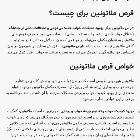
قرص ملاتونین برای چیست؟
قرص ملاتونین برای
بهبود مشکلات خواب مانند بی‌خوابی و اختلالات ناشی از جت‌لگ
(اختلال خواب ناشی از تغییرات ساعت زمانی) استفاده می‌شود. مصرف قرص‌های
ملاتونین به عنوان مکمل، می‌تواند در مواقعی که بدن به دلایل مختلف قادر به تولید
کافی ملاتونین نیست، مفید باشد.
قرص ملاتونین
با افزایش سطح این هورمون در بدن،
احساس خواب‌آلودگی را تحریک می‌کند و به تسریع فرآیند به خواب رفتن کمک می‌کند.
خواص قرص ملاتونین
ملاتونین هورمونی طبیعی است که در بدن تولید می‌شود و نقش کلیدی در تنظیم
چرخه خواب و بیداری (ریتم شبانه‌روزی) دارد. مصرف مکمل ملاتونین می‌تواند فواید
متعددی برای بهبود کیفیت خواب و برخی مشکلات مرتبط با آن داشته باشد. در ادامه به
برخی از این خواص اشاره می‌شود:
بهبود کیفیت خواب و تنظیم چرخه خواب و بیداری:
مهم‌ترین خاصیت ملاتونین، کمک به
تنظیم ریتم شبانه‌روزی بدن است. این هورمون به بدن سیگنال می‌دهد که زمان خواب
فرا رسیده است. بنابراین، مصرف مکمل ملاتونین می‌تواند به افرادی که با مشکلاتی
نظیر بی‌خوابی، اختلالات خواب ناشی از شیفت‌های کاری، پروازهای طولانی (جت لگ)
یا تغییرات منطقه‌ای زمان مواجه هستند، کمک کند تا خوابی راحت‌تر و باکیفیت‌تر را