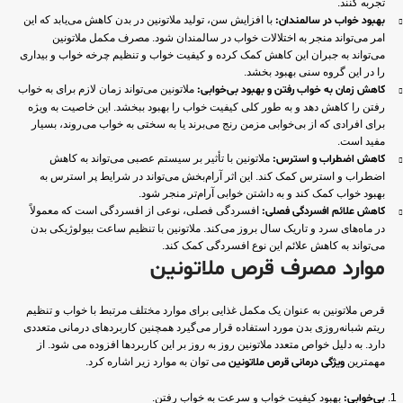
تجربه کنند.
بهبود خواب در سالمندان:
با افزایش سن، تولید ملاتونین در بدن کاهش می‌یابد که این
امر می‌تواند منجر به اختلالات خواب در سالمندان شود. مصرف مکمل ملاتونین
می‌تواند به جبران این کاهش کمک کرده و کیفیت خواب و تنظیم چرخه خواب و بیداری
را در این گروه سنی بهبود بخشد.
کاهش زمان به خواب رفتن و بهبود بی‌خوابی:
ملاتونین می‌تواند زمان لازم برای به خواب
رفتن را کاهش دهد و به طور کلی کیفیت خواب را بهبود ببخشد. این خاصیت به ویژه
برای افرادی که از بی‌خوابی مزمن رنج می‌برند یا به سختی به خواب می‌روند، بسیار
مفید است.
کاهش اضطراب و استرس:
ملاتونین با تأثیر بر سیستم عصبی می‌تواند به کاهش
اضطراب و استرس کمک کند. این اثر آرام‌بخش می‌تواند در شرایط پر استرس به
بهبود خواب کمک کند و به داشتن خوابی آرام‌تر منجر شود.
کاهش علائم افسردگی فصلی:
افسردگی فصلی، نوعی از افسردگی است که معمولاً
در ماه‌های سرد و تاریک سال بروز می‌کند. ملاتونین با تنظیم ساعت بیولوژیکی بدن
می‌تواند به کاهش علائم این نوع افسردگی کمک کند.
موارد مصرف قرص ملاتونین
قرص ملاتونین به عنوان یک مکمل غذایی برای موارد مختلف مرتبط با خواب و تنظیم
ریتم شبانه‌روزی بدن مورد استفاده قرار می‌گیرد همچنین کاربردهای درمانی متعددی
دارد. به دلیل خواص متعدد ملاتونین روز به روز بر این کاربردها افزوده می شود. از
مهمترین
ویژگی درمانی قرص ملاتونین
می توان به موارد زیر اشاره کرد.
بی‌خوابی:
بهبود کیفیت خواب و سرعت به خواب رفتن.