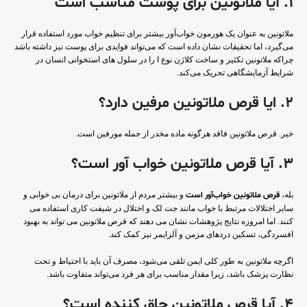
1. آیا ملاتونین برای پوست مناسب است
ملاتونین به عنوان یک هورمون خواب‌آور بیشتر برای تنظیم خواب مورد استفاده قرار
می‌گیرد، اما تحقیقات نشان داده است که می‌تواند فوایدی برای پوست نیز داشته باشد
چراکه ملاتونین تکثیر و ساخت کلاژن نوع I را در سلول های استخوانی انسان در
شرایط آزمایشگاهی تحریک می‌کند.
2. ایا قرص ملاتونین مرفین دارد؟
خیر. قرص ملاتونین فاقد هرگونه ماده مخدر از جمله مورفین است.
3. آیا قرص ملاتونین خواب آور است؟
بله،
قرص ملاتونین خواب‌آور است
و بیشتر مردم از ملاتونین برای درمان بی خوابی و
سایر اختلالات مرتبط با خواب مانند جت لک و اختلال در شیفت کاری استفاده می
کنند. اما امروزه نتایج پژوهشات نشان می دهند که قرص ملاتونین می تواند به بهبود
افسردگی، تسکین دردهای مزمن و آلزایمر نیز کمک کند.
اگرچه ملاتونین به طور کلی ایمن تلقی می‌شود، مصرف آن باید با احتیاط و تحت
نظارت پزشک باشد، زیرا مقدار مناسب برای هر فرد می‌تواند متفاوت باشد.
4. آیا قرص ملاتونین چاق کننده است؟