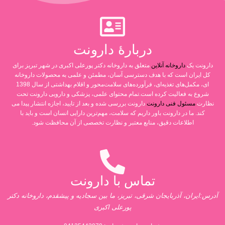
دربارۀ دارونت
دارونت یک
داروخانه آنلاین
متعلق به داروخانه دکتر پورعلی اکبری در شهر تبریز برای
کل ایران است که با هدف دسترسی آسان، مطمئن و علمی به محصولات داروخانه
ای، مکمل‌های تغذیه‌ای، فرآورده‌های سلامت‌محور و اقلام بهداشتی از سال 1398
شروع به فعالیت کرده است.تمام محتوای علمی، پزشکی و دارویی دارونت تحت
نظارت
مسئول فنی دارونت
دارونت بررسی شده و بعد از تایید، اجازه انتشار پیدا می
کند. ما در دارونت باور داریم که سلامت، مهم‌ترین دارایی انسان است و باید با
اطلاعات دقیق، منابع معتبر و نظارت تخصصی از آن محافظت شود.
تماس با دارونت
آدرس:ایران، آذربایجان شرقی، تبریز، ما بین سجادیه و پیشقدم، داروخانه دکتر
پورعلی اکبری