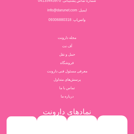
شماره تماس پشتیبانی:
04135443970
ایمیل:
info@darunet.com
واتس‌اپ: 09306880318
مجله دارونت
آف نت
حمل و نقل
فروشگاه
معرفی مسئول فنی دارونت
پرسش‌های متداول
تماس با ما
درباره ما
نمادهای دارونت