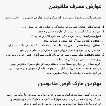
عوارض مصرف ملاتونین
مصرف ملاتونین معمولاً ایمن است، اما ممکن است عوارض جانبی زیر را داشته باشد:
خواب‌آلودگی روزانه
: احساس خواب‌آلودگی یا خواب رفتن در طول روز.
سردرد: ممکن است به عنوان یک عارضه جانبی رخ دهد.
تهوع و سرگیجه
: برخی افراد ممکن است این علائم را تجربه کنند.
اختلال در گوارش
: مثلاً گازهای معده یا احساس نفخ.
اختلال در روابط جنسی
: برخی مطالعات نشان داده است که مصرف ملاتونین ممکن
است در برخی افراد به کاهش جریان خون به اندام‌های تناسلی منجر شود.
اثرات نامطلوب دیگر
: شامل تغییر در ضربان قلب، تغییرات در فشار خون و تاثیرات بر
روی سیستم ایمنی نیز ممکن است باشد.
اگرچه بیشتر این عوارض نسبتاً خفیف هستند و بعد از قطع مصرف ملاتونین بهبود
می‌یابند، همیشه توصیه می‌شود قبل از شروع استفاده از ملاتونین و در صورت بروز
هر گونه علامت ناخواسته، با پزشک مشورت کنید.
بهترین مارک قرص ملاتونین
دز، برند و کشور سازنده در انتخاب بهترین قرص ملاتونین موثرند. اما اینکه ‌بتوان تنها
نام یک برند را مشخص کرد بسیار دشوار است: از جمله مارک های خوب ایرانی و
خارجی سازنده مکمل های ملاتونین می توان به موارد زیر اشاره کرد.