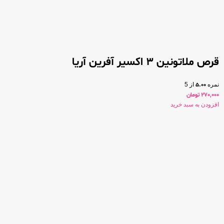
قرص ملاتونین 3 اکسیر آفرین آریا
نمره
5.00
از 5
270,000
تومان
افزودن به سبد خرید