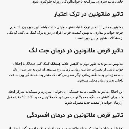
جانبی مانند سردرد، سرگیجه یا خواب‌آلودگی روزانه جلوگیری شود.
تاثیر ملاتونین در ترک اعتیار
ملاتونین ممکن است در ترک اعتیاد نقش حمایتی داشته باشد. این هورمون با تنظیم
چرخه خواب و بیداری، به بهبود کیفیت خواب افراد در دوره ترک کمک می‌کند، که یکی
از مشکلات شایع در این دوره است.
تاثیر قرص ملاتونین در درمان جت لگ
ملاتونین می‌تواند به طور موثر به کاهش علائم
جت‌لگ
کمک کند. جت‌لگ یا اختلال
خواب ناشی از تغییرات ساعت زمانی، زمانی رخ می‌دهد که فرد به سرعت از یک
منطقه زمانی به منطقه زمانی دیگر سفر می‌کند، که منجر به ناهماهنگی بین ساعت
داخلی بدن و زمان محلی می‌شود.
این اختلال می‌تواند علائمی مانند خستگی، بی‌خوابی، سردرد، و مشکلات تمرکز ایجاد
کند. برای کاهش جت‌لگ، معمولاً توصیه می‌شود که ملاتونین حدود 30 تا 60 دقیقه قبل
از زمان خواب در مقصد جدید مصرف شود.
تاثیر قرص ملاتونین در درمان افسردگی
تحقیقات نشان داده‌اند که سطح ملاتونین در برخی افراد مبتلا به افسردگی پایین‌تر از