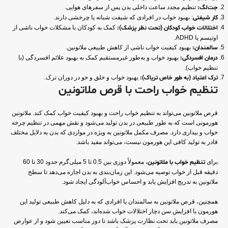
جت‌لگ:
تنظیم مجدد ساعت داخلی بدن پس از سفرهای هوایی.
کار شیفتی
: بهبود خواب در افرادی که شیفت شبانه یا چرخشی دارند.
اختلالات خواب کودکان (تحت نظر پزشک):
کمک به کودکان با مشکلات خواب ناشی از
اوتیسم یا ADHD.
سالمندان:
بهبود کیفیت خواب ناشی از کاهش طبیعی ملاتونین.
درمان افسردگی:
بهبود خواب و به‌طور غیرمستقیم کمک به بهبود علائم افسردگی (با
تنظیم خواب).
ترک اعتیاد (به طور خاص تریاک):
بهبود خواب و خلق و خو در دوران ترک.
تنظیم خواب راحت با قرص ملاتونین
قرص ملاتونین می‌تواند به تنظیم خواب راحت و بهبود کیفیت خواب کمک کند. ملاتونین
هورمونی است که به طور طبیعی در بدن تولید می‌شود و نقش مهمی در تنظیم چرخه
خواب و بیداری دارد. مصرف مکمل ملاتونین به ویژه در مواردی که بدن به دلایل مختلف
قادر به تولید کافی این هورمون نیست، می‌تواند مفید باشد.
برای
تنظیم خواب با ملاتونین
، معمولاً دوزی بین 0.5 تا 5 میلی‌گرم حدود 30 تا 60
دقیقه قبل از خواب توصیه می‌شود. این زمان‌بندی به بدن اجازه می‌دهد تا سطح
ملاتونین به تدریج افزایش یابد و احساس خواب‌آلودگی ایجاد شود.
همچنین، قرص ملاتونین به سالمندان یا افرادی که به دلیل کاهش طبیعی تولید این
هورمون با افزایش سن دچار اختلالات خواب شده‌اند، کمک می‌کند.
مصرف ملاتونین باید تحت نظارت پزشک باشد تا دوز مناسب تعیین شود و از عوارض