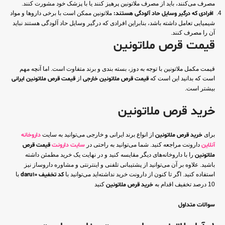
مصرف می‌کنند، باید از مصرف ملاتونین پرهیز کنند یا با پزشک خود مشورت کنند.
افرادی که درگیر وسایل حاد آلودگی هستند:
ملاتونین ممکن است با برخی داروها و مواد
شیمیایی تعامل داشته باشد، بنابراین افرادی که درگیر وسایل حاد آلودگی هستند نباید
آن را مصرف کنند.
قیمت قرص ملاتونین
قیمت مکمل ملاتونین با توجه به دوز، بسته بندی و برند متفاوت است. اما آنچه مهم
است که بدانید این است که
قیمت قرص ملاتونین خارجی
از
قیمت قرص ملاتونین ایرانی
بیشتر است.
خرید قرص ملاتونین
برای
خرید قرص ملاتونین
از انواع برند ایرانی و خارجی می‌توانید به سایت
داروخانه
آنلاین
دارونت مراجعه کنید. شما می‌توانید به راحتی در
سایت دارونت
قیمت قرص
ملاتونین
را با داروخانه‌های دیگر مقایسه کنید و در نهایت یک خرید مطمئن داشته
باشید. علاوه بر آن می‌توانید از پشتیبانی تلفنی و اینترنتی و مشاوره داروساز نیز
استفاده کنید. اگر تا کنون از دارونت خرید نداشته‌اید می‌توانید با
کد تخفیف daru10
با
10 درصد تخفیف اقدام به
خرید قرص ملاتونین
کنید
سوالات متداول