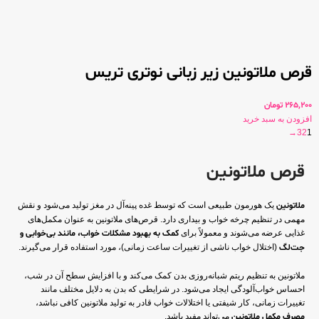
قرص ملاتونین زیر زبانی نوتری تریس
265,200
تومان
افزودن به سبد خرید
→
3
2
1
قرص ملاتونین
ملاتونین
یک هورمون طبیعی است که توسط غده پینه‌آل در مغز تولید می‌شود و نقش
مهمی در تنظیم چرخه خواب و بیداری دارد. قرص‌های ملاتونین به عنوان مکمل‌های
غذایی عرضه می‌شوند و معمولاً برای
کمک به بهبود مشکلات خواب، مانند بی‌خوابی و
جت‌لگ
(اختلال خواب ناشی از تغییرات ساعت زمانی)، مورد استفاده قرار می‌گیرند.
ملاتونین به تنظیم ریتم شبانه‌روزی بدن کمک می‌کند و با افزایش سطح آن در شب،
احساس خواب‌آلودگی ایجاد می‌شود. در شرایطی که بدن به دلایل مختلف مانند
تغییرات زمانی، کار شیفتی یا اختلالات خواب قادر به تولید ملاتونین کافی نباشد،
مصرف مکمل ملاتونین
می‌تواند مفید باشد.