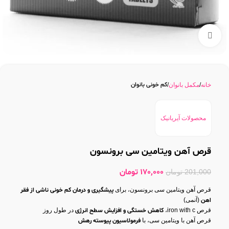
بزرگنمایی تصویر
کم خونی بانوان
خانه
مکمل بانوان
محصولات آیریانیک
قرص آهن ویتامین سی برونسون
170,000
تومان
201,000
تومان
قرص آهن ویتامین سی برونسون، برای
پیشگیری و درمان کم خونی ناشی از فقر
اهن
(آنمی)
قرص iron with c،
کاهش خستگی و افزایش سطح انرژی
در طول روز
قرص آهن با ویتامین سی، با
فرمولاسیون پیوسته رهش