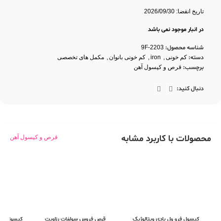
کمک کننده به افزایش بیشتر جذب آهن با دارا بودن
100 میلی گرم ویتامین C
تاریخ انقضا: 2026/09/30
مناسب برای افراد در معرض کم خونی فقر آهن از جمله
زنان باردار، گیاهخواران
و ورزشکاران
در انبار موجود نمی باشد
شناسه محصول:
9F-2203
دسته:
کم خونی
,
iron
,
کم خونی بانوان
,
مکمل های تخصصی
برچسب:
قرص و کپسول آهن
دنبال کنید:
محصولات با کاربرد مشابه
قرص و کپسول آهن
کپسول فرو ول بادی ویتالوژیک
قرص فروس سولفات رزاویت
کپسول آیر