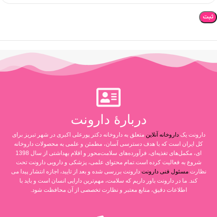
دربارۀ دارونت
دارونت یک
داروخانه آنلاین
متعلق به داروخانه دکتر پورعلی اکبری در شهر تبریز برای
کل ایران است که با هدف دسترسی آسان، مطمئن و علمی به محصولات داروخانه
ای، مکمل‌های تغذیه‌ای، فرآورده‌های سلامت‌محور و اقلام بهداشتی از سال 1398
شروع به فعالیت کرده است.تمام محتوای علمی، پزشکی و دارویی دارونت تحت
نظارت
مسئول فنی دارونت
دارونت بررسی شده و بعد از تایید، اجازه انتشار پیدا می
کند. ما در دارونت باور داریم که سلامت، مهم‌ترین دارایی انسان است و باید با
اطلاعات دقیق، منابع معتبر و نظارت تخصصی از آن محافظت شود.