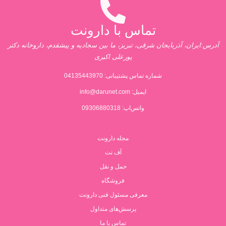
تماس با دارونت
آدرس:ایران، آذربایجان شرقی، تبریز، ما بین سجادیه و پیشقدم، داروخانه دکتر
پورعلی اکبری
شماره تماس پشتیبانی:
04135443970
ایمیل:
info@darunet.com
واتس‌اپ: 09306880318
مجله دارونت
آف نت
حمل و نقل
فروشگاه
معرفی مسئول فنی دارونت
پرسش‌های متداول
تماس با ما