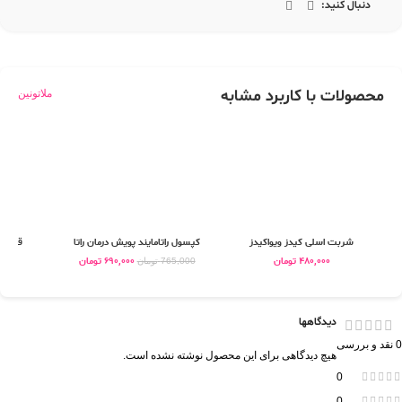
دنبال کنید:
محصولات با کاربرد مشابه
ملاتونین
شربت اسلی کیدز ویواکیدز
کپسول راتامایند پویش درمان راتا
قطره ز
480,000
تومان
690,000
تومان
0
765,000
تومان
دیدگاهها
0 نقد و بررسی
هیچ دیدگاهی برای این محصول نوشته نشده است.
0
0