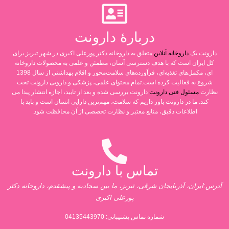
دربارۀ دارونت
دارونت یک
داروخانه آنلاین
متعلق به داروخانه دکتر پورعلی اکبری در شهر تبریز برای
کل ایران است که با هدف دسترسی آسان، مطمئن و علمی به محصولات داروخانه
ای، مکمل‌های تغذیه‌ای، فرآورده‌های سلامت‌محور و اقلام بهداشتی از سال 1398
شروع به فعالیت کرده است.تمام محتوای علمی، پزشکی و دارویی دارونت تحت
نظارت
مسئول فنی دارونت
دارونت بررسی شده و بعد از تایید، اجازه انتشار پیدا می
کند. ما در دارونت باور داریم که سلامت، مهم‌ترین دارایی انسان است و باید با
اطلاعات دقیق، منابع معتبر و نظارت تخصصی از آن محافظت شود.
تماس با دارونت
آدرس:ایران، آذربایجان شرقی، تبریز، ما بین سجادیه و پیشقدم، داروخانه دکتر
پورعلی اکبری
شماره تماس پشتیبانی:
04135443970